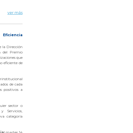
ver más
Eficiencia
e la Dirección
n del Premio
nizaciones que
 eficiente de
institucional
tados de cada
s positivos a
uier sector o
y Servicios,
eva categoría
ia:
martes 14