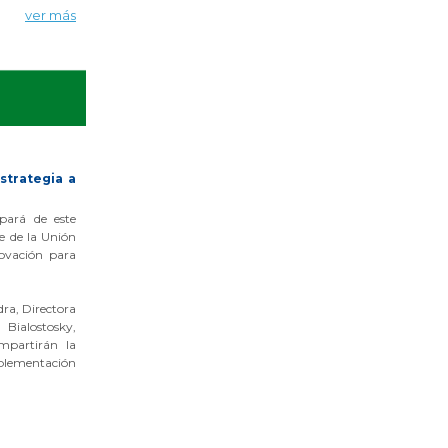
ver más
estrategia a
pará de este
 de la Unión
novación para
dra, Directora
Bialostosky,
mpartirán la
implementación