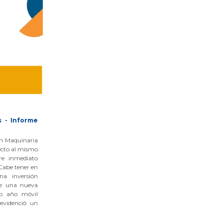
s - Informe
 en Maquinaria
ecto al mismo
re inmediato
 Cabe tener en
a inversión
de una nueva
mo año móvil
evidenció un