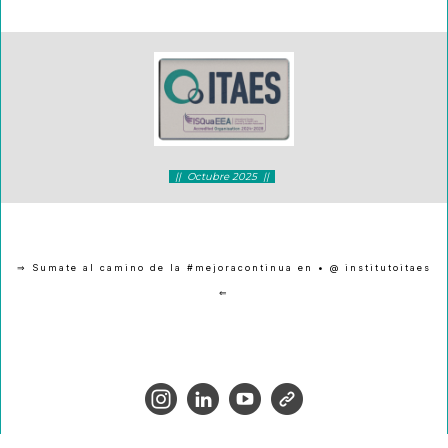
|| Octubre 2025 ||
⇒ Sumate al camino de la #mejoracontinua en • @ institutoitaes
⇐