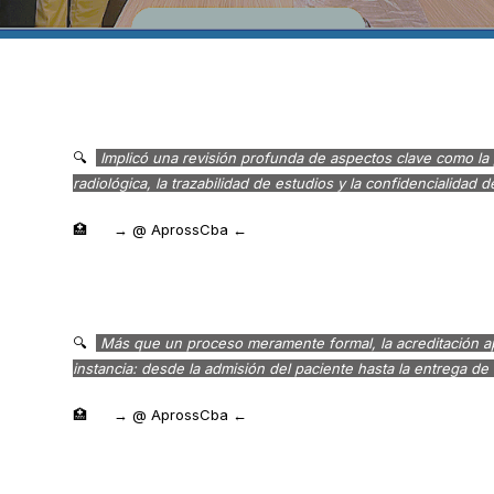
🔍
Implicó una revisión profunda de aspectos clave como la 
radiológica, la trazabilidad de estudios y la confidencialidad d
🏥
→
@ AprossCba
←
🔍
Más que un proceso meramente formal, la acreditación a
instancia: desde la admisión del paciente hasta la entrega de 
🏥
→ @ AprossCba ←