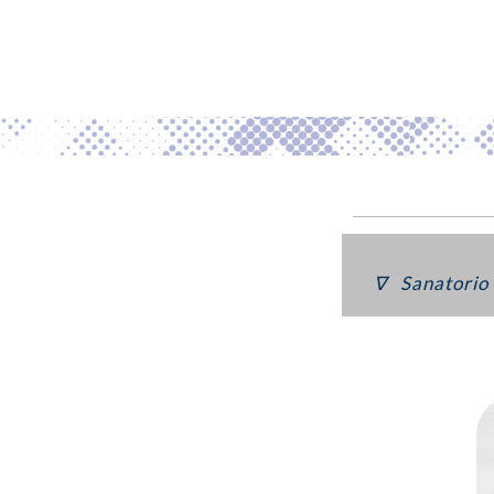
∇ Sanatorio 